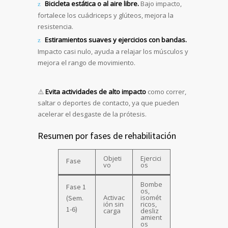
Bicicleta estática o al aire libre.
Bajo impacto,
fortalece los cuádriceps y glúteos, mejora la
resistencia.
Estiramientos suaves y ejercicios con bandas.
Impacto casi nulo, ayuda a relajar los músculos y
mejora el rango de movimiento.
⚠️
Evita actividades de alto impacto
como correr,
saltar o deportes de contacto, ya que pueden
acelerar el desgaste de la prótesis.
Resumen por fases de rehabilitación
Objeti
Ejercici
Fase
vo
os
Bombe
Fase 1
os,
Activac
isomét
(Sem.
ión sin
ricos,
1-6)
carga
desliz
amient
os