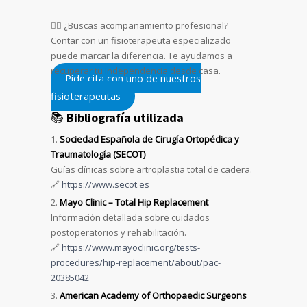
🧑‍⚕️ ¿Buscas acompañamiento profesional?
Contar con un fisioterapeuta especializado
puede marcar la diferencia. Te ayudamos a
recuperar tu independencia desde casa.
Pide cita con uno de nuestros
fisioterapeutas
📚
Bibliografía utilizada
Sociedad Española de Cirugía Ortopédica y
Traumatología (SECOT)
Guías clínicas sobre artroplastia total de cadera.
🔗
https://www.secot.es
Mayo Clinic – Total Hip Replacement
Información detallada sobre cuidados
postoperatorios y rehabilitación.
🔗
https://www.mayoclinic.org/tests-
procedures/hip-replacement/about/pac-
20385042
American Academy of Orthopaedic Surgeons