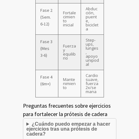
Abduc
Fase 2
Fortale
ción,
cimien
puent
(Sem.
to
e,
6-12)
inicial
biciclet
a
Step-
Fase 3
ups,
Fuerza
lunges
(Mes
y
,
equilib
3-6)
apoyo
rio
unipod
al
Cardio
Fase 4
Mante
suave,
nimien
fuerza
(6m+)
to
2x/se
mana
Preguntas frecuentes sobre ejercicios
para fortalecer la prótesis de cadera
¿Cuándo puedo empezar a hacer
ejercicios tras una prótesis de
cadera?