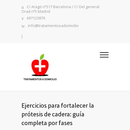
C/ Aragó nº517 Barcelona / C/ Del general
Oraá nº5 Madrid
697123879
info@tratamientosadomicilio
Ejercicios para fortalecer la
prótesis de cadera: guía
completa por fases