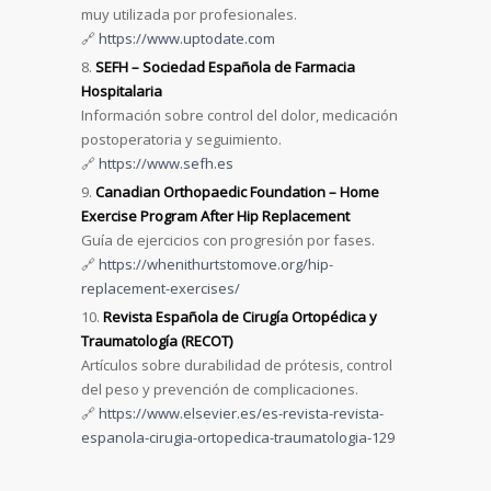
muy utilizada por profesionales.
🔗
https://www.uptodate.com
SEFH – Sociedad Española de Farmacia
Hospitalaria
Información sobre control del dolor, medicación
postoperatoria y seguimiento.
🔗
https://www.sefh.es
Canadian Orthopaedic Foundation – Home
Exercise Program After Hip Replacement
Guía de ejercicios con progresión por fases.
🔗
https://whenithurtstomove.org/hip-
replacement-exercises/
Revista Española de Cirugía Ortopédica y
Traumatología (RECOT)
Artículos sobre durabilidad de prótesis, control
del peso y prevención de complicaciones.
🔗
https://www.elsevier.es/es-revista-revista-
espanola-cirugia-ortopedica-traumatologia-129