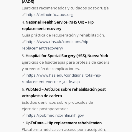
(AAOS)
Ejercicios recomendados y cuidados post-cirugía.
🔗
https://orthoinfo.aaos.org
National Health Service (NHS UK) – Hip
replacement recovery
Guía práctica de recuperación y rehabilitación.
🔗
https://www.nhs.uk/conditions/hip-
replacement/recovery/
Hospital for Special Surgery (HSS), Nueva York
Ejercicios de fisioterapia para prótesis de cadera
y prevención de complicaciones.
🔗
https://www.hss.edu/conditions_total-hip-
replacement-exercise-guide.asp
PubMed – Artículos sobre rehabilitación post
artroplastia de cadera
Estudios científicos sobre protocolos de
ejercicios postoperatorios.
🔗
https://pubmed.ncbi.nlm.nih.gov
UpToDate – Hip replacement rehabilitation
Plataforma médica con acceso por suscripción,