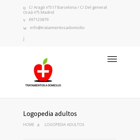
C/ Aragó nº517 Barcelona / C/ Del general
Oraá nº5 Madrid
697123879
info@tratamientosadomicilio
Logopedia adultos
HOME
LOGOPEDIA ADULTOS