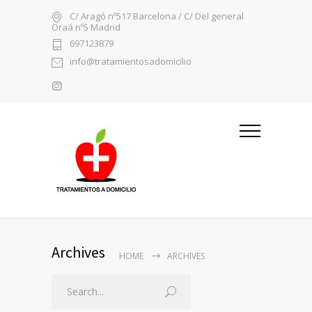
C/ Aragó nº517 Barcelona / C/ Del general
Oraá nº5 Madrid
697123879
info@tratamientosadomicilio
Archives
HOME
ARCHIVES