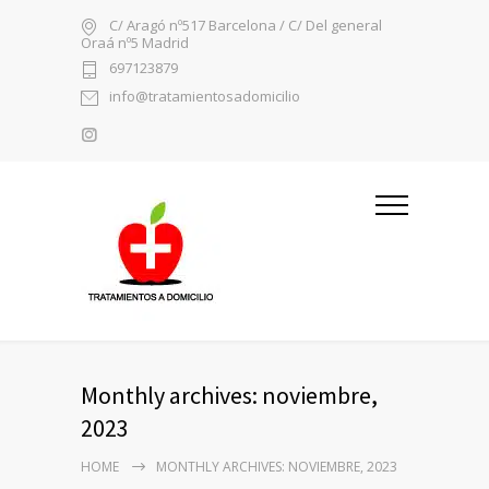
C/ Aragó nº517 Barcelona / C/ Del general
Oraá nº5 Madrid
697123879
info@tratamientosadomicilio
Monthly archives: noviembre,
2023
HOME
MONTHLY ARCHIVES: NOVIEMBRE, 2023