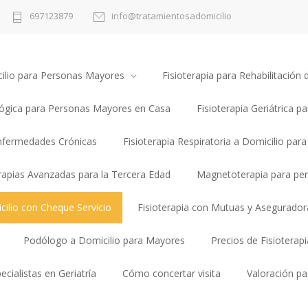
697123879
info@tratamientosadomicilio
cilio para Personas Mayores
Fisioterapia para Rehabilitació
lógica para Personas Mayores en Casa
Fisioterapia Geriátrica pa
Enfermedades Crónicas
Fisioterapia Respiratoria a Domicilio par
erapias Avanzadas para la Tercera Edad
Magnetoterapia para pe
cilio con Cheque Servicio
Fisioterapia con Mutuas y Asegurador
Podólogo a Domicilio para Mayores
Precios de Fisioterap
ecialistas en Geriatría
Cómo concertar visita
Valoración pa