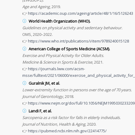
(EWGSOP2).
Age and Ageing
, 2019.
👉
https://academic.oup.com/ageing/article/48/1/16/5126243
World Health Organization (WHO).
Guidelines on physical activity and sedentary behaviour.
OMS, 2020–2022.
👉
https://www.who.int/publications/i/item/9789240015128
American College of Sports Medicine (ACSM).
Exercise and Physical Activity for Older Adults.
Medicine & Science in Sports & Exercise
, 2021.
👉
https://journals.lww.com/acsm-
msse/fulltext/2021/06000/exercise_and_physical_activity_for
Guralnik JM, et al.
Lower-extremity function in persons over the age of 70 years.
Journal of Gerontology
, 2018.
👉
https://www.nejm.org/doi/full/10.1056/NEJM199503023320
Landi F, et al.
Sarcopenia as a risk factor for falls in elderly individuals.
Journal of Nutrition, Health & Aging
, 2020.
👉
https://pubmed.ncbi.nlm.nih.gov/22414775/