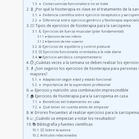
🔹 Consecuencias funcionales si no se trata
🧬 ¿Por qué la fisioterapia es clave en el tratamiento de la sa
🔹 Evidencia científica sobre ejercicio terapéutico y sarcopen
🔹 Diferencia entre ejercicio genérico y fisioterapia especial
🏃‍♂️ Tipos de ejercicios de fisioterapia para la sarcopenia
💪 Ejercicios de fuerza muscular (pilar fundamental)
▸ Ejercicios de tren inferior
▸ Ejercicios de tren superior
⚖️ Ejercicios de equilibrio y control postural
🚶‍♀️ Ejercicios funcionales orientados a la vida diaria
❤️ Ejercicio aeróbico complementario
⏱️ ¿Cuántas veces a la semana se deben realizar los ejercicio
👵 ¿Son seguros los ejercicios de fisioterapia para personas
mayores?
🔹 Adaptación según edad y estado funcional
🔹 Importancia de la supervisión profesional
🥗 Ejercicio y nutrición: una combinación imprescindible
🏠 Ejercicios de fisioterapia para la sarcopenia en casa
🔹 Beneficios del tratamiento en casa
🔹 Qué tener en cuenta antes de empezar
🚨 Errores frecuentes al realizar ejercicios para la sarcopenia
📈 ¿Cuándo se empiezan a notar los resultados?
📚 Bibliografía y fuentes científicas
👩‍⚕️ Sobre la autora
Artículos relacionados