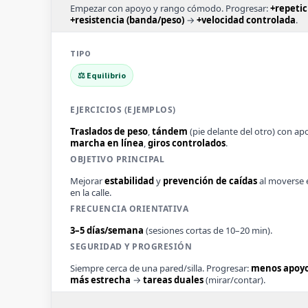
Empezar con apoyo y rango cómodo. Progresar:
+repetic
+resistencia (banda/peso)
→
+velocidad controlada
.
⚖️ Equilibrio
Traslados de peso
,
tándem
(pie delante del otro) con ap
marcha en línea
,
giros controlados
.
Mejorar
estabilidad
y
prevención de caídas
al moverse 
en la calle.
3–5 días/semana
(sesiones cortas de 10–20 min).
Siempre cerca de una pared/silla. Progresar:
menos apoy
más estrecha
→
tareas duales
(mirar/contar).