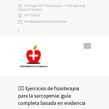
C/ Aragó nº517 Barcelona / C/ Del general
Oraá nº5 Madrid
697123879
info@tratamientosadomicilio
🏋️‍♀️ Ejercicios de fisioterapia
para la sarcopenia: guía
completa basada en evidencia