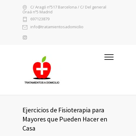
C/ Aragó nº517 Barcelona / C/ Del general
Oraá nº5 Madrid
697123879
info@tratamientosadomicilio
Ejercicios de Fisioterapia para
Mayores que Pueden Hacer en
Casa