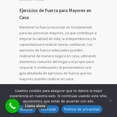
Ejercicios de Fuerza para Mayores en
Casa
Mantener la fuerza muscular es fundamental
para las personas mayores, ya que contribuye a
mejorar la calidad de vida, la independencia y la
capacidad para realizar tareas cotidianas. Los
ejercicios de fuerza adecuados pueden
realizarse de manera segura en casa, utilizando
elementos comunes del hogar o el propio peso
corporal. A continuación, te presentamos una
guía detallada de ejercicios de fuerza que los
mayores pueden realizar en casa.
Importancia de los Ejercicios de Fuerza en
Usamos cookies para asegurar que te damos la mejor
la Tercera Edad
experiencia en nuestra web. Si continúas usando este sitio,
asumiremos que estás de acuerdo con ello.
Prevención de la Pérdida Muscular
Llama ahora
Aceptar
Rechazar
Política de privacidad
A medida que envejecemos, la pérdida de masa
muscular (sarcopenia) puede afectar la