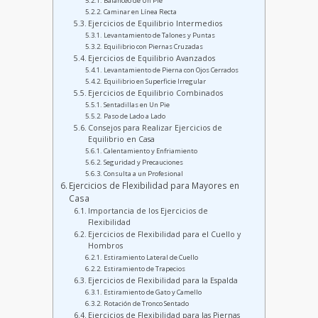
Balanceo de Un Pie
Caminar en Línea Recta
Ejercicios de Equilibrio Intermedios
Levantamiento de Talones y Puntas
Equilibrio con Piernas Cruzadas
Ejercicios de Equilibrio Avanzados
Levantamiento de Pierna con Ojos Cerrados
Equilibrio en Superficie Irregular
Ejercicios de Equilibrio Combinados
Sentadillas en Un Pie
Paso de Lado a Lado
Consejos para Realizar Ejercicios de
Equilibrio en Casa
Calentamiento y Enfriamiento
Seguridad y Precauciones
Consulta a un Profesional
Ejercicios de Flexibilidad para Mayores en
Casa
Importancia de los Ejercicios de
Flexibilidad
Ejercicios de Flexibilidad para el Cuello y
Hombros
Estiramiento Lateral de Cuello
Estiramiento de Trapecios
Ejercicios de Flexibilidad para la Espalda
Estiramiento de Gato y Camello
Rotación de Tronco Sentado
Ejercicios de Flexibilidad para las Piernas