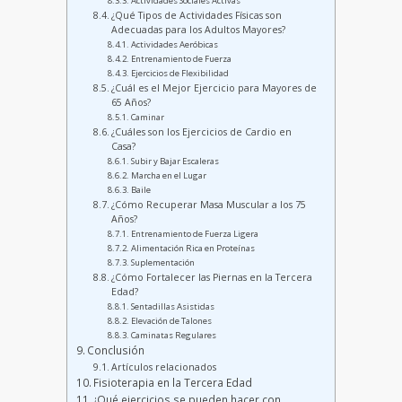
Actividades Sociales Activas
¿Qué Tipos de Actividades Físicas son
Adecuadas para los Adultos Mayores?
Actividades Aeróbicas
Entrenamiento de Fuerza
Ejercicios de Flexibilidad
¿Cuál es el Mejor Ejercicio para Mayores de
65 Años?
Caminar
¿Cuáles son los Ejercicios de Cardio en
Casa?
Subir y Bajar Escaleras
Marcha en el Lugar
Baile
¿Cómo Recuperar Masa Muscular a los 75
Años?
Entrenamiento de Fuerza Ligera
Alimentación Rica en Proteínas
Suplementación
¿Cómo Fortalecer las Piernas en la Tercera
Edad?
Sentadillas Asistidas
Elevación de Talones
Caminatas Regulares
Conclusión
Artículos relacionados
Fisioterapia en la Tercera Edad
¿Qué ejercicios se pueden hacer con