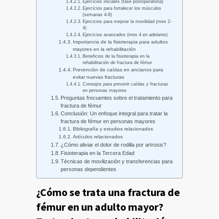
Ejercicios iniciales (fase postoperatoria)
Ejercicios para fortalecer los músculos
(semanas 4-8)
Ejercicios para mejorar la movilidad (mes 2-
4)
Ejercicios avanzados (mes 4 en adelante)
Importancia de la fisioterapia para adultos
mayores en la rehabilitación
Beneficios de la fisioterapia en la
rehabilitación de fractura de fémur
Prevención de caídas en ancianos para
evitar nuevas fracturas
Consejos para prevenir caídas y fracturas
en personas mayores
Preguntas frecuentes sobre el tratamiento para
fractura de fémur
Conclusión: Un enfoque integral para tratar la
fractura de fémur en personas mayores
Bibliografía y estudios relacionados
Artículos relacionados
¿Cómo aliviar el dolor de rodilla por artrosis?
Fisioterapia en la Tercera Edad
Técnicas de movilización y transferencias para
personas dependientes
¿Cómo se trata una fractura de
fémur en un adulto mayor?