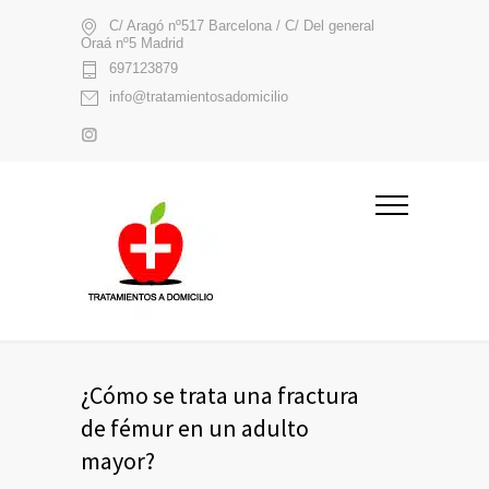
C/ Aragó nº517 Barcelona / C/ Del general
Oraá nº5 Madrid
697123879
info@tratamientosadomicilio
¿Cómo se trata una fractura
de fémur en un adulto
mayor?