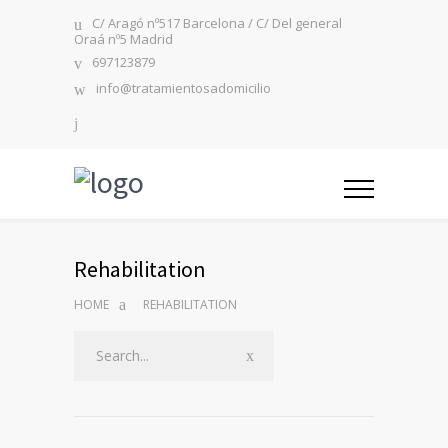
C/ Aragó nº517 Barcelona / C/ Del general
Oraá nº5 Madrid
697123879
info@tratamientosadomicilio
Rehabilitation
HOME
REHABILITATION