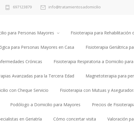
697123879
info@tratamientosadomicilio
cilio para Personas Mayores
Fisioterapia para Rehabilitació
lógica para Personas Mayores en Casa
Fisioterapia Geriátrica pa
Enfermedades Crónicas
Fisioterapia Respiratoria a Domicilio par
erapias Avanzadas para la Tercera Edad
Magnetoterapia para pe
cilio con Cheque Servicio
Fisioterapia con Mutuas y Asegurador
Podólogo a Domicilio para Mayores
Precios de Fisioterap
ecialistas en Geriatría
Cómo concertar visita
Valoración pa