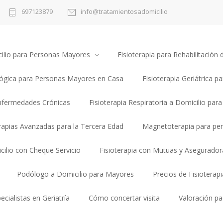
697123879
info@tratamientosadomicilio
cilio para Personas Mayores
Fisioterapia para Rehabilitació
lógica para Personas Mayores en Casa
Fisioterapia Geriátrica pa
Enfermedades Crónicas
Fisioterapia Respiratoria a Domicilio par
erapias Avanzadas para la Tercera Edad
Magnetoterapia para pe
cilio con Cheque Servicio
Fisioterapia con Mutuas y Asegurador
Podólogo a Domicilio para Mayores
Precios de Fisioterap
ecialistas en Geriatría
Cómo concertar visita
Valoración pa