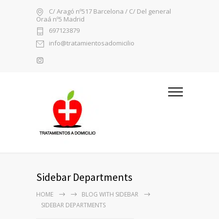
C/ Aragó nº517 Barcelona / C/ Del general
Oraá nº5 Madrid
697123879
info@tratamientosadomicilio
Sidebar Departments
HOME
BLOG WITH SIDEBAR
SIDEBAR DEPARTMENTS