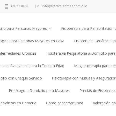
697123879
info@tratamientosadomicilio
cilio para Personas Mayores
Fisioterapia para Rehabilitació
lógica para Personas Mayores en Casa
Fisioterapia Geriátrica pa
Enfermedades Crónicas
Fisioterapia Respiratoria a Domicilio par
erapias Avanzadas para la Tercera Edad
Magnetoterapia para pe
cilio con Cheque Servicio
Fisioterapia con Mutuas y Asegurador
Podólogo a Domicilio para Mayores
Precios de Fisioterap
ecialistas en Geriatría
Cómo concertar visita
Valoración pa