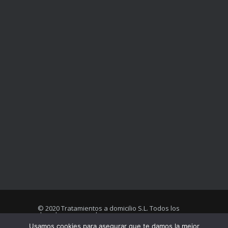
© 2020 Tratamientos a domicilio S.L. Todos los
derechos reservados
Usamos cookies para asegurar que te damos la mejor