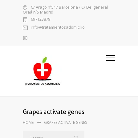
C/ Aragó nº517 Barcelona / C/ Del general
Oraá nº5 Madrid
697123879
info@tratamientosadomicilio
Grapes activate genes
HOME
GRAPES ACTIVATE GENES