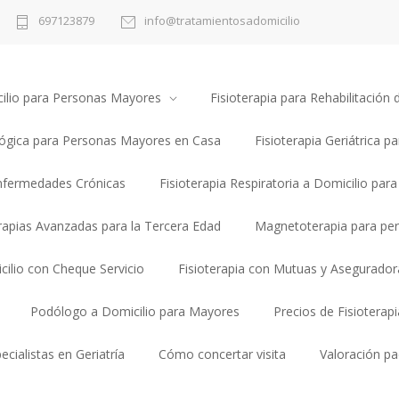
697123879
info@tratamientosadomicilio
cilio para Personas Mayores
Fisioterapia para Rehabilitació
lógica para Personas Mayores en Casa
Fisioterapia Geriátrica pa
Enfermedades Crónicas
Fisioterapia Respiratoria a Domicilio par
erapias Avanzadas para la Tercera Edad
Magnetoterapia para pe
cilio con Cheque Servicio
Fisioterapia con Mutuas y Asegurador
Podólogo a Domicilio para Mayores
Precios de Fisioterap
ecialistas en Geriatría
Cómo concertar visita
Valoración pa