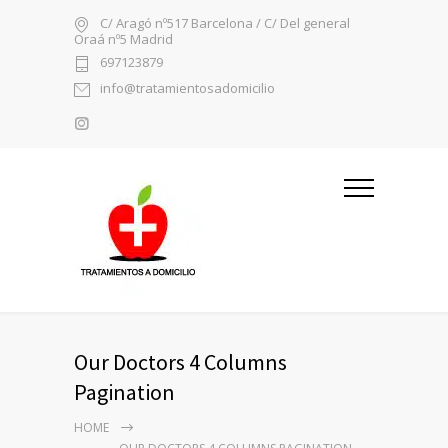
C/ Aragó nº517 Barcelona / C/ Del general
Oraá nº5 Madrid
697123879
info@tratamientosadomicilio
Our Doctors 4 Columns
Pagination
HOME