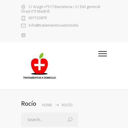
C/ Aragó nº517 Barcelona / C/ Del general
Oraá nº5 Madrid
697123879
info@tratamientosadomicilio
Rocío
HOME
ROCÍO