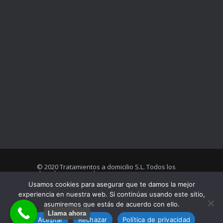
© 2020 Tratamientos a domicilio S.L. Todos los
derechos reservados
Usamos cookies para asegurar que te damos la mejor
experiencia en nuestra web. Si continúas usando este sitio,
asumiremos que estás de acuerdo con ello.
Aviso legal
Condiciones de uso
Llama ahora
Política de privacidad
Aceptar
Rechazar
Política de privacidad