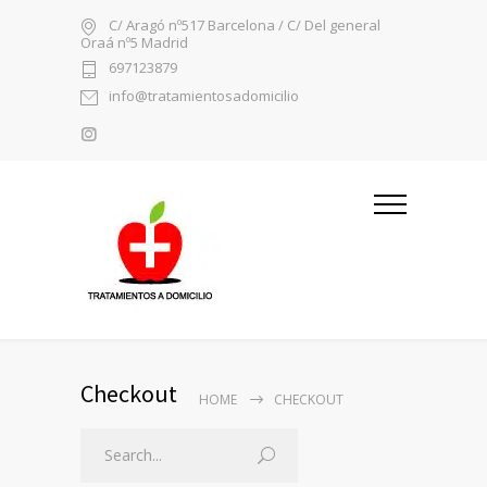
C/ Aragó nº517 Barcelona / C/ Del general
Oraá nº5 Madrid
697123879
info@tratamientosadomicilio
Checkout
HOME
CHECKOUT